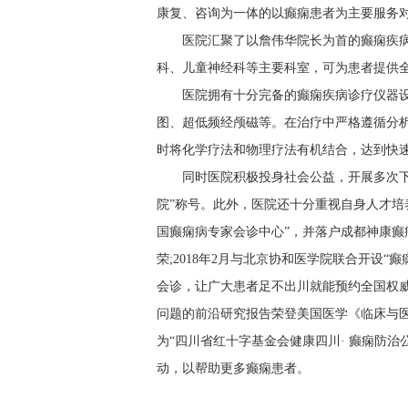
康复、咨询为一体的以癫痫患者为主要服务
医院汇聚了以詹伟华院长为首的癫痫疾
科、儿童神经科等主要科室，可为患者提供
医院拥有十分完备的癫痫疾病诊疗仪器
图、超低频经颅磁等。在治疗中严格遵循分
时将化学疗法和物理疗法有机结合，达到快
同时医院积极投身社会公益，开展多次下
院”称号。此外，医院还十分重视自身人才培养
国癫痫病专家会诊中心”，并落户成都神康癫痫
荣;2018年2月与北京协和医学院联合开设
会诊，让广大患者足不出川就能预约全国权威
问题的前沿研究报告荣登美国医学《临床与医
为“四川省红十字基金会健康四川· 癫痫防
动，以帮助更多癫痫患者。