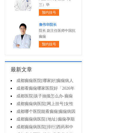
三）毕
预约挂号
詹伟华院长
院长 副主任医师中国抗
癫痫
预约挂号
最新文章
成都癫痫医院[哪家好]癫痫病人
一定要注意哪些护理问题?
成都看癫痫哪家医院好「2026年
度公布」这些常见的食物能帮助癫
成都医院|孩子抽搐怎么办-癫痫
痫治疗!
性精神障碍的护理措施有哪些?
成都癫痫病医院[网上挂号]女性
癫痫治疗方法有哪些?
成都哪个医院能看癫痫|癫痫病因
治疗?
成都癫痫病医院{地址}癫痫孕期
要留意什么?
成都癫痫病医院[排行]西药和中