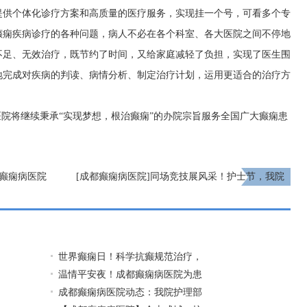
提供个体化诊疗方案和高质量的医疗服务，实现挂一个号，可看多个专
癫痫疾病诊疗的各种问题，病人不必在各个科室、各大医院之间不停地
不足、无效治疗，既节约了时间，又给家庭减轻了负担，实现了医生围
地完成对疾病的判读、病情分析、制定治疗计划，运用更适合的治疗方
医院将继续秉承“实现梦想，根治癫痫”的办院宗旨服务全国广大癫痫患
都癫痫病医院
[成都癫痫病医院]同场竞技展风采！护士节，我院
成功举办心肺复苏技能大赛
下一页
世界癫痫日！科学抗癫规范治疗，
温情平安夜！成都癫痫病医院为患
成都癫痫病医院动态：我院护理部