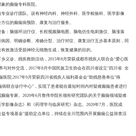
对象的癫痫专科医院。
病专业诊疗团队。设有神经内科、神经外科、医学检验科、医学影像
全方位的癫痫病预防、康复与治疗服务。
设备：脑循环治疗仪、长程视频脑电图、脑电仿生电刺激仪、脑涨落
析病因、明确诊断、准确分型、治疗对症、康复治疗五步基本原则，同
速有效激活受损神经元细胞生成，恢复健康的目的。
乡义诊、残疾救助活动，2015年8月荣获成都市残疾人联合会“爱心医
与对外交流，2017年8月中国民族卫生协会在四川省设立“四川省· 全
医院;2017年9月荣获四川省残疾人福利基金会“助残慈善单位”殊
“癫痫病联合诊疗中心”，实现了患者能在最短时间内对疑难癫痫患者进行
癫痫专家。2020年6月詹伟华院长领衔研究团队的关于癫痫领域疑难
学影像杂志》和《药理学与临床研究》杂志。2020年7月，医院成
治公益专项基金”援助定点单位，持续在全川范围内开展癫痫公益筛查活