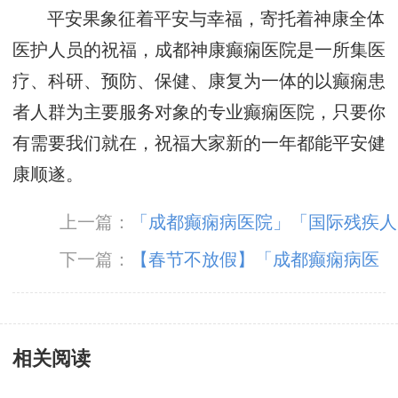
平安果象征着平安与幸福，寄托着神康全体
医护人员的祝福，成都神康癫痫医院是一所集医
疗、科研、预防、保健、康复为一体的以癫痫患
者人群为主要服务对象的专业癫痫医院，只要你
有需要我们就在，祝福大家新的一年都能平安健
康顺遂。
上一篇：
「成都癫痫病医院」「国际残疾人
日」减少因癫痫致残几率，这几个护理小知识你
下一篇：
【春节不放假】「成都癫痫病医
应该知道！
院」成都神康癫痫医院春节期间正常接诊，温暖
坚守只为守护您的健康！
相关阅读