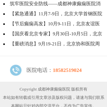
筑牢医院安全防线——成都神康癫痫医院消
防安全培训纪实
【紧急通通】11月7-9日，北京大学首钢医院
神经内科胡颖教授亲临成都会诊，破解癫痫疑难
【节后癫痫高发】10月9-11日，北京友谊医
院陈葵博士免费会诊+治疗援助，破解癫痫难
【国庆看北京专家】9月30日-10月5日，北京
题！
天坛&首钢医院两大专家蓉城亲诊+癫痫大额救
【重磅消息】9月19-21日，北京协和医院周
助，速约！
祥琴教授成都领衔会诊，共筑全年龄段抗癫防
线！
医院电话：
18582519024
Copyright 成都神康癫痫医院 版权所有
本站如有转载或引用文章涉及版权问题，请速与我们联系
本网站只针对内部交流平台，不作为广告宣传。