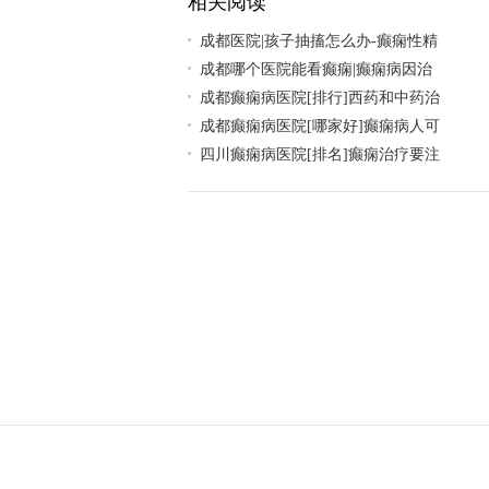
相关阅读
成都医院|孩子抽搐怎么办-癫痫性精
成都哪个医院能看癫痫|癫痫病因治
成都癫痫病医院[排行]西药和中药治
成都癫痫病医院[哪家好]癫痫病人可
四川癫痫病医院[排名]癫痫治疗要注