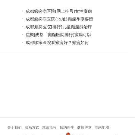
成都癫痫病医院[网上挂号]女性癫痫
成都癫痫病医院{地址}癫痫孕期要留
成都癫痫医院[排行]儿童癫痫能治疗
焦聚|成都「癫痫医院排行]癫痫可以
成都哪家医院看癫痫好？癫痫如何
关于我们
-
联系方式
-
就诊流程
-
预约医生
-
健康讲堂
-
网站地图