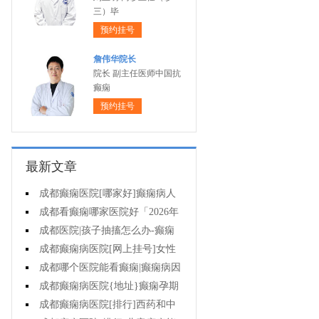
三）毕
预约挂号
詹伟华院长
院长 副主任医师中国抗
癫痫
预约挂号
最新文章
成都癫痫医院[哪家好]癫痫病人
一定要注意哪些护理问题?
成都看癫痫哪家医院好「2026年
度公布」这些常见的食物能帮助癫
成都医院|孩子抽搐怎么办-癫痫
痫治疗!
性精神障碍的护理措施有哪些?
成都癫痫病医院[网上挂号]女性
癫痫治疗方法有哪些?
成都哪个医院能看癫痫|癫痫病因
治疗?
成都癫痫病医院{地址}癫痫孕期
要留意什么?
成都癫痫病医院[排行]西药和中