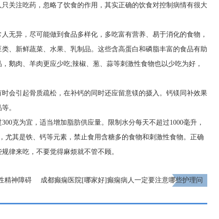
人只关注吃药，忽略了饮食的作用，其实正确的饮食对控制病情有很大
常人无异，尽可能做到食品多样化，多吃富有营养、易于消化的食物，
豆类、新鲜蔬菜、水果、乳制品。这些含高蛋白和磷脂丰富的食品有助
，鹅肉、羊肉更应少吃;辣椒、葱、蒜等刺激性食物也以少吃为好，
有时会引起骨质疏松，在补钙的同时还应留意镁的摄入。钙镁同补效果
品等。
00克为宜，适当增加脂肪供应量。限制水分每天不超过1000毫升，
质，尤其是铁、钙等元素，禁止食用含糖多的食物和刺激性食物。正确
些规律来吃，不要觉得麻烦就不管不顾。
性精神障碍
成都癫痫医院[哪家好]癫痫病人一定要注意哪些护理问
题?
下一页