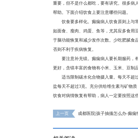
重要，但不是什么都吃，要有讲究。很多病
帮助。下面介绍饮食上要注意哪些问题。
饮食要多样化。癫痫病人饮食原则上与
如面食、瘦肉、鸡蛋、鱼等，尤其应多食用
于脑功能恢复和减少发作次数。少吃肥腻食品
否则不利于疾病恢复。
要注意补充镁。癫痫病人要长期服药，
更好，含镁丰富的食物有小米、玉米、豆制
适当限制碳水化合物摄入量。每天不超过3
盐每天不超过3克。充分供给维生素与矿物
饮食对病情恢复有帮助，病人一定要按照这
上一页
成都医院|孩子抽搐怎么办-癫痫
的护理措施有哪些?