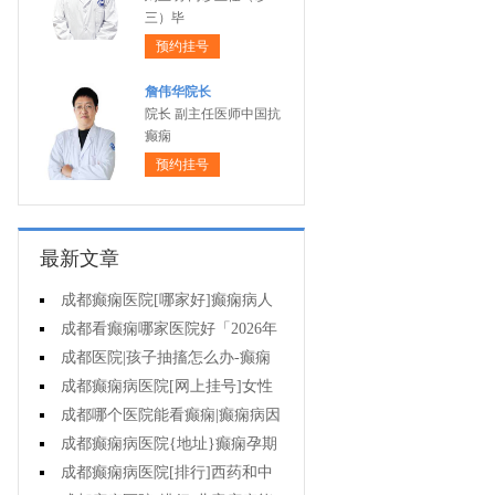
三）毕
预约挂号
詹伟华院长
院长 副主任医师中国抗
癫痫
预约挂号
最新文章
成都癫痫医院[哪家好]癫痫病人
一定要注意哪些护理问题?
成都看癫痫哪家医院好「2026年
度公布」这些常见的食物能帮助癫
成都医院|孩子抽搐怎么办-癫痫
痫治疗!
性精神障碍的护理措施有哪些?
成都癫痫病医院[网上挂号]女性
癫痫治疗方法有哪些?
成都哪个医院能看癫痫|癫痫病因
治疗?
成都癫痫病医院{地址}癫痫孕期
要留意什么?
成都癫痫病医院[排行]西药和中