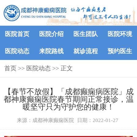
医院首页
医院介绍
医生团队
医院环境
医院动态
来院路线
就诊流程
预约医生
首页
>>
医院动态
>> 正文
【春节不放假】「成都癫痫病医院」成
都神康癫痫医院春节期间正常接诊，温
暖坚守只为守护您的健康！
来源：成都神康癫痫医院
日期：2022-01-27