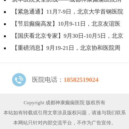
防安全培训纪实
【紧急通通】11月7-9日，北京大学首钢医院
神经内科胡颖教授亲临成都会诊，破解癫痫疑难
【节后癫痫高发】10月9-11日，北京友谊医
院陈葵博士免费会诊+治疗援助，破解癫痫难
【国庆看北京专家】9月30日-10月5日，北京
题！
天坛&首钢医院两大专家蓉城亲诊+癫痫大额救
【重磅消息】9月19-21日，北京协和医院周
助，速约！
祥琴教授成都领衔会诊，共筑全年龄段抗癫防
线！
医院电话：
18582519024
Copyright 成都神康癫痫医院 版权所有
本站如有转载或引用文章涉及版权问题，请速与我们联系
本网站只针对内部交流平台，不作为广告宣传。