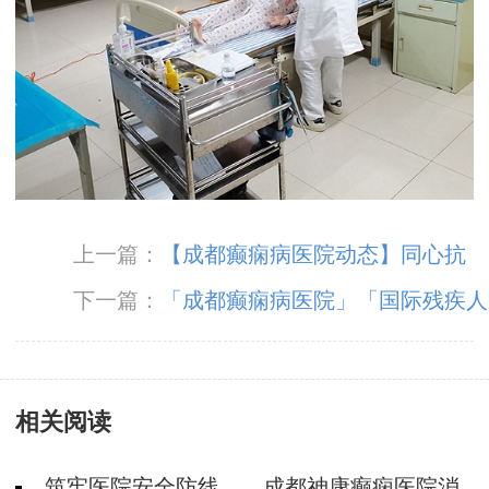
上一篇：
【成都癫痫病医院动态】同心抗
疫，火速出击——成都神康癫痫医院支援全民核
下一篇：
「成都癫痫病医院」「国际残疾人
酸检测
日」减少因癫痫致残几率，这几个护理小知识你
应该知道！
相关阅读
筑牢医院安全防线——成都神康癫痫医院消