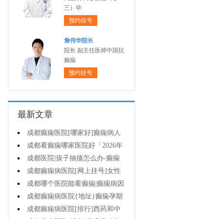
三）毕
预约挂号
詹伟华院长
院长 副主任医师中国抗
癫痫
预约挂号
最新文章
成都癫痫医院[哪家好]癫痫病人
一定要注意哪些护理问题?
成都看癫痫哪家医院好「2026年
度公布」这些常见的食物能帮助癫
成都医院|孩子抽搐怎么办-癫痫
痫治疗!
性精神障碍的护理措施有哪些?
成都癫痫病医院[网上挂号]女性
癫痫治疗方法有哪些?
成都哪个医院能看癫痫|癫痫病因
治疗?
成都癫痫病医院{地址}癫痫孕期
要留意什么?
成都癫痫病医院[排行]西药和中