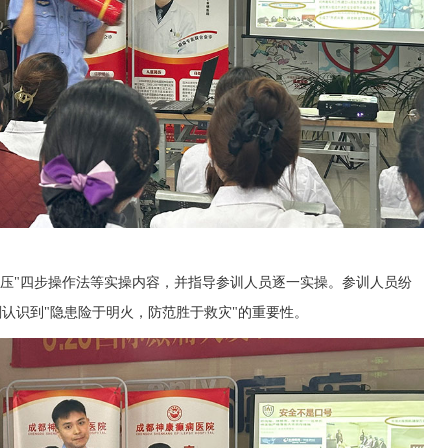
、压"四步操作法等实操内容，并指导参训人员逐一实操。参训人员纷
刻认识到"隐患险于明火，防范胜于救灾"的重要性。