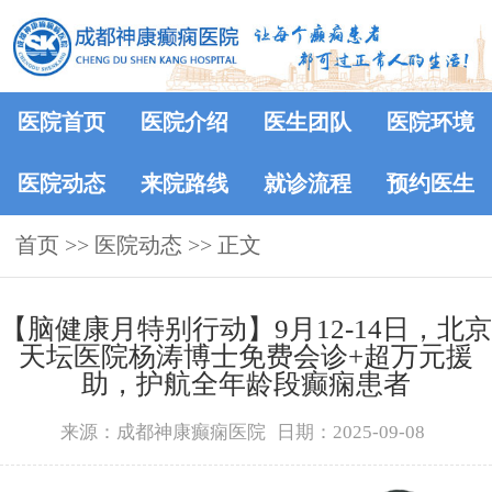
医院首页
医院介绍
医生团队
医院环境
医院动态
来院路线
就诊流程
预约医生
首页
>>
医院动态
>> 正文
【脑健康月特别行动】9月12-14日，北京
天坛医院杨涛博士免费会诊+超万元援
助，护航全年龄段癫痫患者
来源：成都神康癫痫医院
日期：2025-09-08