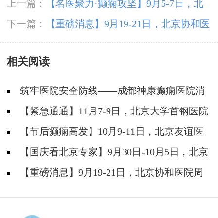
上一篇：
【名医聚力·癫痫攻坚】9月5-7日，北
京朝阳医院神经内科周立春博士成都公益会诊，
下一篇：
【重磅消息】9月19-21日，北京协和医
名额有限，速约！
院周祥琴教授成都领衔会诊，共筑全年龄段抗癫
相关阅读
防线！
筑牢医院安全防线——成都神康癫痫医院消
防安全培训纪实
【紧急通通】11月7-9日，北京大学首钢医院
神经内科胡颖教授亲临成都会诊，破解癫痫疑难
【节后癫痫高发】10月9-11日，北京友谊医
院陈葵博士免费会诊+治疗援助，破解癫痫难
【国庆看北京专家】9月30日-10月5日，北京
题！
天坛&首钢医院两大专家蓉城亲诊+癫痫大额救
【重磅消息】9月19-21日，北京协和医院周
助，速约！
祥琴教授成都领衔会诊，共筑全年龄段抗癫防
线！