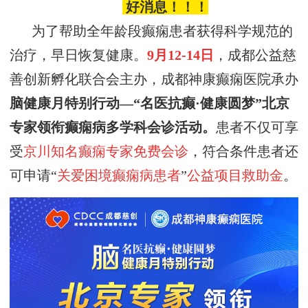
好消息！！！
为了帮助全年龄段癫痫患者获得科学规范的
治疗，早日恢复健康。
9月12-14日
，
成都公益慈
善创新孵化联合会
主办，
成都神康癫痫医院承办
脑健康月
特别行动
—
“
名医
抗癫
·健康圆梦
”
北京
专家领衔癫痫病多学科会诊活动
。
患者不仅可享
受
京川知名癫痫专家免费会诊
，符合条件患者还
可申请“
关爱困境癫痫病患者
”
公益项目救助金
。