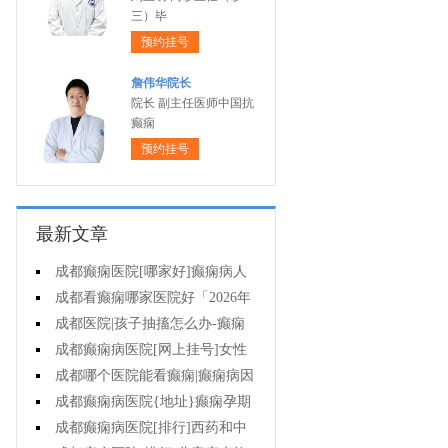
三）毕
预约挂号
詹伟华院长
院长 副主任医师中国抗
癫痫
预约挂号
最新文章
成都癫痫医院[哪家好]癫痫病人
一定要注意哪些护理问题?
成都看癫痫哪家医院好「2026年
度公布」这些常见的食物能帮助癫
成都医院|孩子抽搐怎么办-癫痫
痫治疗!
性精神障碍的护理措施有哪些?
成都癫痫病医院[网上挂号]女性
癫痫治疗方法有哪些?
成都哪个医院能看癫痫|癫痫病因
治疗?
成都癫痫病医院{地址}癫痫孕期
要留意什么?
成都癫痫病医院[排行]西药和中