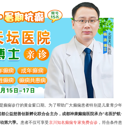
是癫痫诊疗的黄金窗口期。为了帮助广大癫痫患者特别是儿童青少年
成都公益慈善创新孵化联合会
主办，
成都神康癫痫医院
承办
“名医护航·
动
第
六
季
。
患者不仅可享受
京川知名癫痫专家免费会诊
，符合条件患