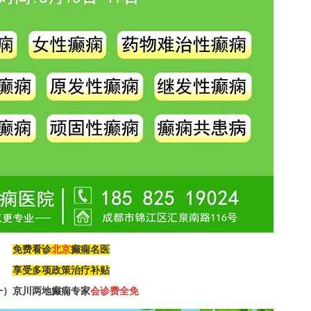
免费看诊
北京
癫痫名医
享受多项政策治疗补贴
一）
京川两地癫痫专家
会诊费全免