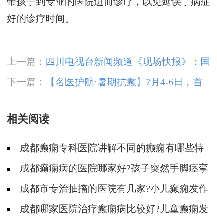
带孩子到专业的医院进而诊疗，以免延误了病症
好的诊疗时间。
上一篇：
四川电视台新闻频道《现场快报》：国
际癫痫关爱日，“关爱困境癫痫病患者”公益项目
下一篇：
【名医护航·暑期抗癫】7月4-6日，首
启动!
都医科大学附属北京友谊医院陈葵博士成都亲
相关阅读
诊，速约!
成都癫痫专科医院讲解不同的癫痫有哪些特
点?
成都癫痫病的医院哪家好?孩子突然手脚痉挛
是癫痫病吗?
成都市专治抽搐的医院有几家?小儿癫痫发作
会有哪些症状?
成都哪家医院治疗癫痫病比较好?儿童癫痫发