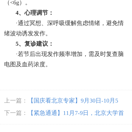
（<6g）‌。
4、心理调节‌：
·通过冥想、深呼吸缓解焦虑情绪，避免情
绪波动诱发发作‌。
5、复诊建议‌：
·若节后出现发作频率增加，需及时复查脑
电图及血药浓度‌。
上一篇：
【国庆看北京专家】9月30日-10月5
日，北京天坛&首钢医院两大专家蓉城亲诊+癫
下一篇：
【紧急通通】11月7-9日，北京大学首
痫大额救助，速约！
钢医院神经内科胡颖教授亲临成都会诊，破解癫