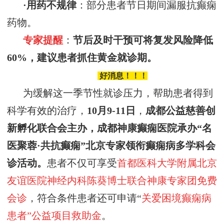
·
用药不规律
：部分患者节日期间漏服抗癫痫
药物。
专家提醒
：
节后及时干预可将复发风险降低
60%，建议患者抓住黄金就诊期。
好消息！！！
为缓解这一季节性就诊压力，
帮助患者得到
科学有效的治疗，
10
月
9
-
11
日
，
成都公益慈善创
新孵化联合会
主办，
成都神康癫痫医院承办
“名
医
聚蓉
·
共抗癫痫
”
北京专家领衔癫痫病多学科会
诊活动
。
患者不仅可享受
首都医科大学附属北京
友谊医院神经内科陈葵博士
联合神康专家团免费
会诊
，符合条件患者还可申请“
关爱困境癫痫病
患者”公益项目救助金
。