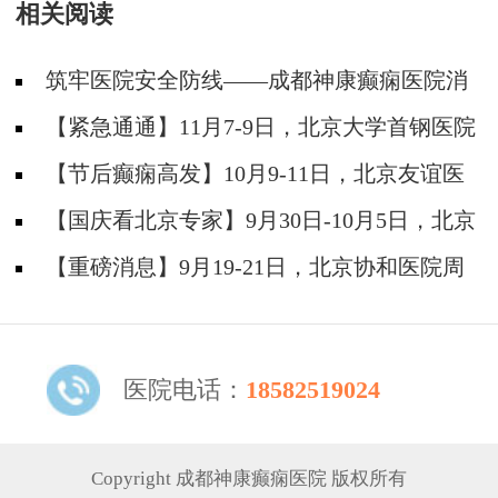
相关阅读
痫疑难
筑牢医院安全防线——成都神康癫痫医院消
防安全培训纪实
【紧急通通】11月7-9日，北京大学首钢医院
神经内科胡颖教授亲临成都会诊，破解癫痫疑难
【节后癫痫高发】10月9-11日，北京友谊医
院陈葵博士免费会诊+治疗援助，破解癫痫难
【国庆看北京专家】9月30日-10月5日，北京
题！
天坛&首钢医院两大专家蓉城亲诊+癫痫大额救
【重磅消息】9月19-21日，北京协和医院周
助，速约！
祥琴教授成都领衔会诊，共筑全年龄段抗癫防
线！
医院电话：
18582519024
Copyright 成都神康癫痫医院 版权所有