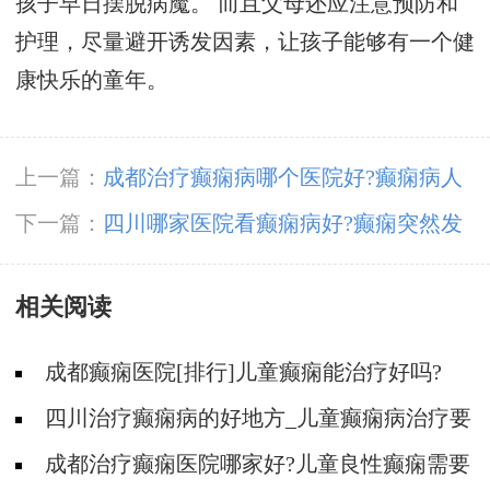
孩子早日摆脱病魔。 而且父母还应注意预防和
护理，尽量避开诱发因素，让孩子能够有一个健
康快乐的童年。
上一篇：
成都治疗癫痫病哪个医院好?癫痫病人
吃药不规律影响大吗?
下一篇：
四川哪家医院看癫痫病好?癫痫突然发
作应该怎么急救?
相关阅读
成都癫痫医院[排行]儿童癫痫能治疗好吗?
四川治疗癫痫病的好地方_儿童癫痫病治疗要
做哪些检查?
成都治疗癫痫医院哪家好?儿童良性癫痫需要