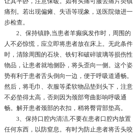
让其平卧，注意保暖。如有头痛可服去痛片类镇
痛剂。若出现偏瘫、失语等现象，送医院做进一
步检查。
2、保持镇静,当患者羊癫疯发作时，周围的
人不必惊慌，应立即将患者放在床上。无此条件
时，清除周围的石块、铁钉和破碎玻璃等损伤性
物品，让患者就地侧卧，将头歪向一侧。这个姿
势有利于患者舌头倒向一边，便于呼吸道通畅。
然后，将毛巾、衣服等柔软物品垫到头下，注意
不必垫得太高，否则因为颈部弯曲影响呼吸通
畅。解开患者颈部的衣扣，稍将臀背部垫高。
3、保持口腔内清洁,不要在患者口腔内放置
任何东西，以防窒息。有时为防止患者将舌头咬