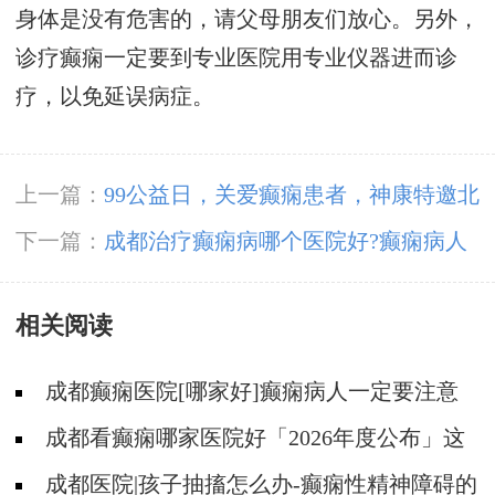
身体是没有危害的，请父母朋友们放心。另外，
诊疗癫痫一定要到专业医院用专业仪器进而诊
疗，以免延误病症。
上一篇：
99公益日，关爱癫痫患者，神康特邀北
京癫痫专家领衔会诊，守护癫痫患者健康未来!
下一篇：
成都治疗癫痫病哪个医院好?癫痫病人
吃药不规律影响大吗?
相关阅读
成都癫痫医院[哪家好]癫痫病人一定要注意
哪些护理问题?
成都看癫痫哪家医院好「2026年度公布」这
些常见的食物能帮助癫痫治疗!
成都医院|孩子抽搐怎么办-癫痫性精神障碍的