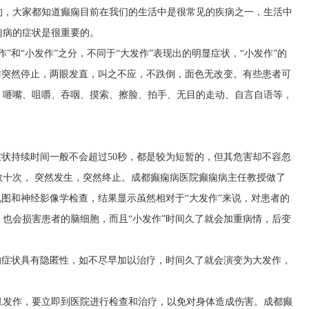
的，大家都知道癫痫目前在我们的生活中是很常见的疾病之一，生活中
痫病的症状是很重要的。
”和“小发作”之分，不同于“大发作”表现出的明显症状，“小发作”的
作突然停止，两眼发直，叫之不应，不跌倒，面色无改变。有些患者可
、咂嘴、咀嚼、吞咽、摸索、擦脸、拍手、无目的走动、自言自语等，
症状持续时间一般不会超过50秒，都是较为短暂的，但其危害却不容忽
十次， 突然发生，突然终止。成都癫痫病医院癫痫病主任教授做了
电图和神经影像学检查，结果显示虽然相对于“大发作”来说，对患者的
也会损害患者的脑细胞，而且“小发作”时间久了就会加重病情，后变
的症状具有隐匿性，如不尽早加以治疗，时间久了就会演变为大发作，
。
旦发作，要立即到医院进行检查和治疗，以免对身体造成伤害。成都癫