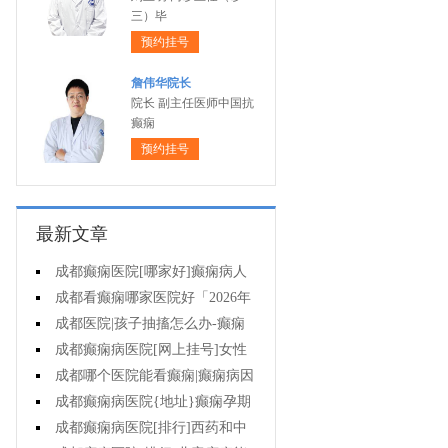
三）毕
预约挂号
詹伟华院长
院长 副主任医师中国抗
癫痫
预约挂号
最新文章
成都癫痫医院[哪家好]癫痫病人
一定要注意哪些护理问题?
成都看癫痫哪家医院好「2026年
度公布」这些常见的食物能帮助癫
成都医院|孩子抽搐怎么办-癫痫
痫治疗!
性精神障碍的护理措施有哪些?
成都癫痫病医院[网上挂号]女性
癫痫治疗方法有哪些?
成都哪个医院能看癫痫|癫痫病因
治疗?
成都癫痫病医院{地址}癫痫孕期
要留意什么?
成都癫痫病医院[排行]西药和中