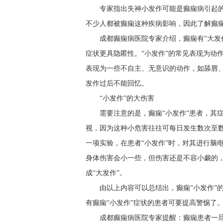
专家指出失神小发作可能是癫痫病引起
不少人都被癫痫这种疾病影响，因此了解癫
成都癫痫病医院专家介绍，癫痫有“大发作
症状更具隐匿性。“小发作”的常见表现为动
表现为一些不自主、无意识的动作，如舔唇
发作过后不能回忆。
“小发作”的大伤害
需要注意的是，癫痫“小发作”患者，其
视，因为这种小危害往往可每日发生数次至数
一项实验，在患者“小发作”时，对其进行脑
身体伤害会小一些，但伤害还是不容小觑的，
成“大发作”。
由以上内容可以总结出，癫痫“小发作”
有癫痫“小发作”症状的患者可要提高警惕了
成都癫痫病医院专家提醒：癫痫患者一