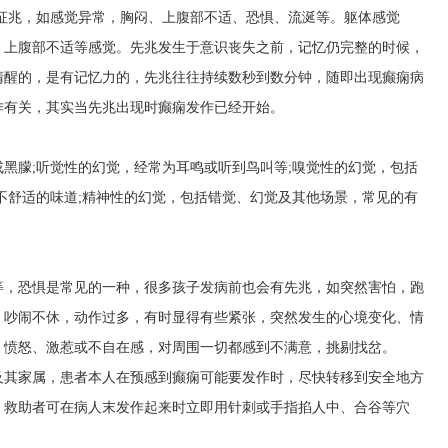
和征兆，如感觉异常，胸闷、上腹部不适、恐惧、流涎等。躯体感觉
、上腹部不适等感觉。先兆发生于意识丧失之前，记忆仍完整的时候，
清醒的，是有记忆力的，先兆往往持续数秒到数分钟，随即出现癫痫病
作有关，其实当先兆出现时癫痫发作已经开始。
黑朦;听觉性的幻觉，经常为耳鸣或听到鸟叫等;嗅觉性的幻觉，包括
不舒适的味道;精神性的幻觉，包括错觉、幻觉及其他场景，常见的有
等，恐惧是常见的一种，很多孩子发病前也会有先兆，如突然害怕，跑
，吵闹不休，动作过多，有时显得有些紧张，突然发生的心境变化、情
、愤怒、激惹或不自在感，对周围一切都感到不满意，挑剔找岔。
及其家属，患者本人在预感到癫痫可能要发作时，尽快转移到安全地方
。救助者可在病人末发作起来时立即用针刺或手指掐人中、合谷等穴