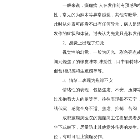
一般来说，癫痫病 人在发作前有预感
性，常见的为麻木等异常感觉，其他有眩晕
此时从外表可能看不出有任何异常，病人是
发作的症状和体征。过去认为先兆只是和发
2、感觉上出现了幻觉
视觉性的幻觉，一般为闪光、彩色亮点或
闻到烧焦了的橡皮味等;味觉性，口中有特殊
似曾相识感和生疏感等等。
3、情绪上表现为焦躁不安
情绪性的表现，包括焦虑、不安、压抑
过来抱着大人的腿等等。往往表现很不安宁
绪低沉、感觉全身不适、焦虑、抑郁、苦闷
成都癫痫病医院的癫痫病主任提醒患者
坐下或躺下，尽量防止其他意外伤害的发生
位，有时可阻止癫痫发作。