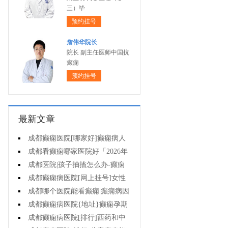
三）毕
预约挂号
詹伟华院长
院长 副主任医师中国抗
癫痫
预约挂号
最新文章
成都癫痫医院[哪家好]癫痫病人
一定要注意哪些护理问题?
成都看癫痫哪家医院好「2026年
度公布」这些常见的食物能帮助癫
成都医院|孩子抽搐怎么办-癫痫
痫治疗!
性精神障碍的护理措施有哪些?
成都癫痫病医院[网上挂号]女性
癫痫治疗方法有哪些?
成都哪个医院能看癫痫|癫痫病因
治疗?
成都癫痫病医院{地址}癫痫孕期
要留意什么?
成都癫痫病医院[排行]西药和中