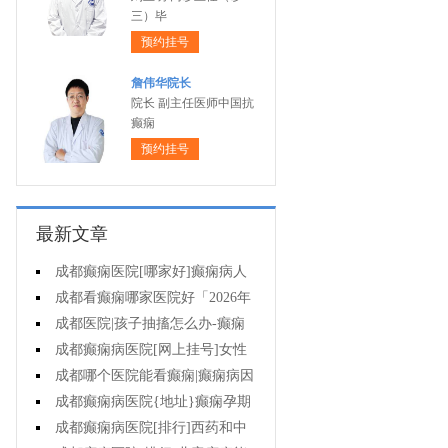
三）毕
预约挂号
詹伟华院长
院长 副主任医师中国抗
癫痫
预约挂号
最新文章
成都癫痫医院[哪家好]癫痫病人
一定要注意哪些护理问题?
成都看癫痫哪家医院好「2026年
度公布」这些常见的食物能帮助癫
成都医院|孩子抽搐怎么办-癫痫
痫治疗!
性精神障碍的护理措施有哪些?
成都癫痫病医院[网上挂号]女性
癫痫治疗方法有哪些?
成都哪个医院能看癫痫|癫痫病因
治疗?
成都癫痫病医院{地址}癫痫孕期
要留意什么?
成都癫痫病医院[排行]西药和中