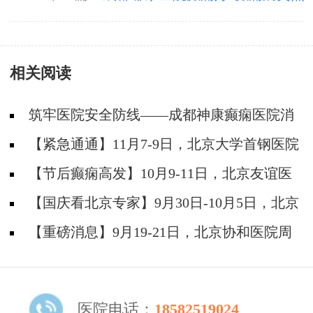
发作该怎么做?
相关阅读
筑牢医院安全防线——成都神康癫痫医院消
防安全培训纪实
【紧急通通】11月7-9日，北京大学首钢医院
神经内科胡颖教授亲临成都会诊，破解癫痫疑难
【节后癫痫高发】10月9-11日，北京友谊医
院陈葵博士免费会诊+治疗援助，破解癫痫难
【国庆看北京专家】9月30日-10月5日，北京
题！
天坛&首钢医院两大专家蓉城亲诊+癫痫大额救
【重磅消息】9月19-21日，北京协和医院周
助，速约！
祥琴教授成都领衔会诊，共筑全年龄段抗癫防
线！
医院电话：
18582519024