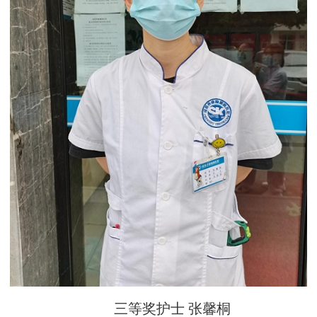
三等奖护士 张馨桐