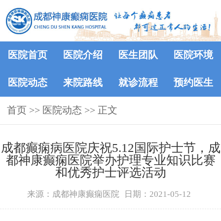
医院首页
医院介绍
医生团队
医院环境
医院动态
来院路线
就诊流程
预约医生
首页
>>
医院动态
>> 正文
成都癫痫病医院庆祝5.12国际护士节，成
都神康癫痫医院举办护理专业知识比赛
和优秀护士评选活动
来源：成都神康癫痫医院
日期：2021-05-12