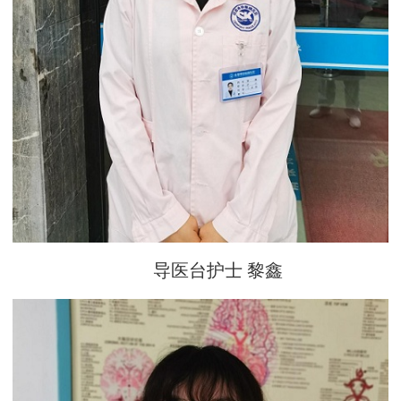
导医台护士 黎鑫