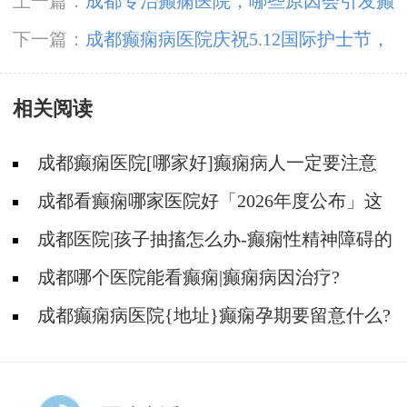
上一篇：
成都专治癫痫医院，哪些原因会引发癫
痫发作?
下一篇：
成都癫痫病医院庆祝5.12国际护士节，
成都神康癫痫医院举办护理专业知识比赛和优秀
相关阅读
护士评选活动
成都癫痫医院[哪家好]癫痫病人一定要注意
哪些护理问题?
成都看癫痫哪家医院好「2026年度公布」这
些常见的食物能帮助癫痫治疗!
成都医院|孩子抽搐怎么办-癫痫性精神障碍的
护理措施有哪些?
成都哪个医院能看癫痫|癫痫病因治疗?
成都癫痫病医院{地址}癫痫孕期要留意什么?