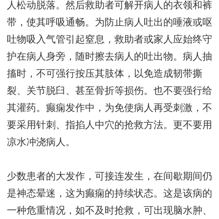
人松动脱落。然后救助者可解开病人的衣领和裤
带，使其呼吸通畅。为防止病人吐出的唾液或呕
吐物吸入气管引起窒息，救助者或家人应始终守
护在病人身旁，随时擦去病人的吐出物。病人抽
搐时，不可强行按压其肢体，以免造成韧带撕
裂、关节脱臼、甚至骨折等损伤。也不要强行给
其灌药。癫痫发作中，为免使病人再受刺激，不
要采用针刺、指掐人中穴的抢救方法。更不要用
凉水冲浇病人。
少数患者的大发作，可接连发生，在间歇期间仍
是神态晕迷，这为癫痫的持续状态。这是该病的
一种危重情况，如不及时抢救，可出现脑水肿、