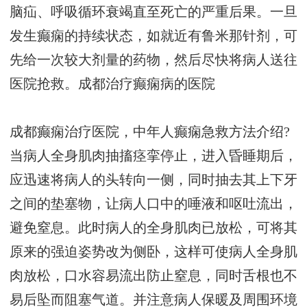
脑疝、呼吸循环衰竭直至死亡的严重后果。一旦
发生癫痫的持续状态，如就近有鲁米那针剂，可
先给一次较大剂量的药物，然后尽快将病人送往
医院抢救。
成都治疗癫痫病的医院
成都癫痫治疗医院，中年人癫痫急救方法介绍?
当病人全身肌肉抽搐痉挛停止，进入昏睡期后，
应迅速将病人的头转向一侧，同时抽去其上下牙
之间的垫塞物，让病人口中的唾液和呕吐流出，
避免窒息。此时病人的全身肌肉已放松，可将其
原来的强迫姿势改为侧卧，这样可使病人全身肌
肉放松，口水容易流出防止窒息，同时舌根也不
易后坠而阻塞气道。并注意病人保暖及周围环境