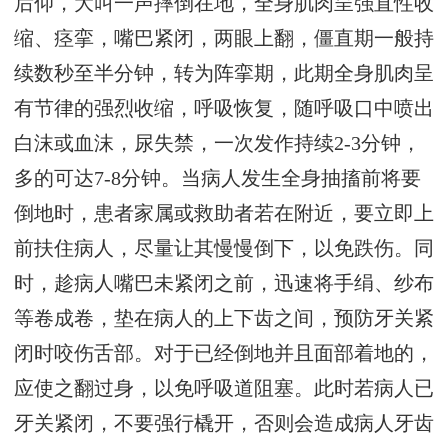
后仰，大叫一声摔倒在地，全身肌肉呈强直性收
缩、痉挛，嘴巴紧闭，两眼上翻，僵直期一般持
续数秒至半分钟，转为阵挛期，此期全身肌肉呈
有节律的强烈收缩，呼吸恢复，随呼吸口中喷出
白沫或血沫，尿失禁，一次发作持续2-3分钟，
多的可达7-8分钟。当病人发生全身抽搐前将要
倒地时，患者家属或救助者若在附近，要立即上
前扶住病人，尽量让其慢慢倒下，以免跌伤。同
时，趁病人嘴巴未紧闭之前，迅速将手绢、纱布
等卷成卷，垫在病人的上下齿之间，预防牙关紧
闭时咬伤舌部。对于已经倒地并且面部着地的，
应使之翻过身，以免呼吸道阻塞。此时若病人已
牙关紧闭，不要强行橇开，否则会造成病人牙齿