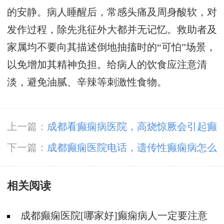
的安静。病人睡醒后，常感头痛及周身酸软，对
发作过程，除先兆征外大都并无记忆。救助者及
家属均不要向其描述倒地抽搐时的“可怕”场景，
以免增加其精神负担。给病人的饮食应注意清
淡，避免油腻、辛辣等刺激性食物。
上一篇：
成都看癫痫病医院，高烧惊厥会引起癫
痫病吗?
下一篇：
成都癫痫医院电话，遗传性癫痫病怎么
治疗好?
相关阅读
成都癫痫医院[哪家好]癫痫病人一定要注意