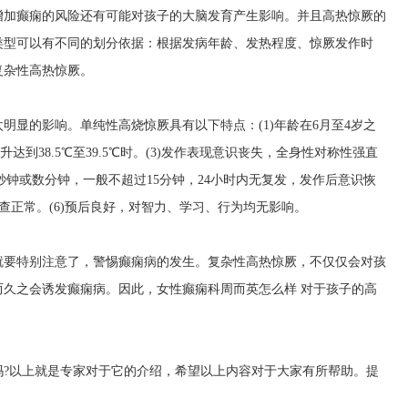
增加癫痫的风险还有可能对孩子的大脑发育产生影响。并且高热惊厥的
类型可以有不同的划分依据：根据发病年龄、发热程度、惊厥发作时
复杂性高热惊厥。
明显的影响。单纯性高烧惊厥具有以下特点：(1)年龄在6月至4岁之
达到38.5℃至39.5℃时。(3)发作表现意识丧失，全身性对称性强直
秒钟或数分钟，一般不超过15分钟，24小时内无复发，发作后意识恢
检查正常。(6)预后良好，对智力、学习、行为均无影响。
就要特别注意了，警惕癫痫病的发生。复杂性高热惊厥，不仅仅会对孩
而久之会诱发癫痫病。因此，
女性癫痫科周而英怎么样
对于孩子的高
吗?以上就是专家对于它的介绍，希望以上内容对于大家有所帮助。提