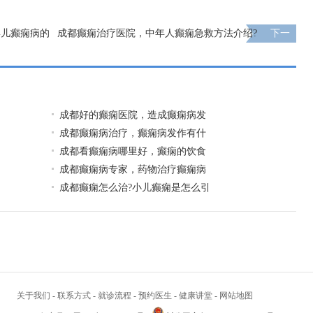
婴儿癫痫病的
成都癫痫治疗医院，中年人癫痫急救方法介绍?
下一
页
成都好的癫痫医院，造成癫痫病发
成都癫痫病治疗，癫痫病发作有什
成都看癫痫病哪里好，癫痫的饮食
成都癫痫病专家，药物治疗癫痫病
成都癫痫怎么治?小儿癫痫是怎么引
关于我们
-
联系方式
-
就诊流程
-
预约医生
-
健康讲堂
-
网站地图