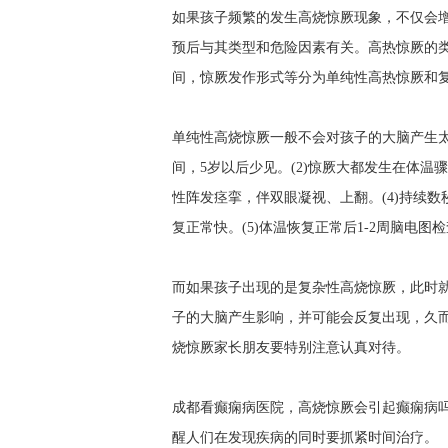
如果孩子频繁的发生高烧惊厥现象，不仅会
预后与其类型和危险因素有关。高热惊厥的
间，惊厥发作形式等分为单纯性高热惊厥和
单纯性高烧惊厥一般不会对孩子的大脑产生太
间，5岁以后少见。(2)惊厥大都发生在体温骤升
性阵发痉挛，伴双眼凝视、上翻。(4)持续数
复正常快。(5)体温恢复正常后1-2周脑电图
而如果孩子出现的是复杂性高烧惊厥，此时
子的大脑产生影响，并可能会反复出现，久
烧惊厥家长朋友要特别注意认真对待。
成都看癫痫病医院，高烧惊厥会引起癫痫病
醒人们在发现疾病的同时要抓紧时间治疗。