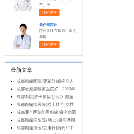
三）毕
预约挂号
詹伟华院长
院长 副主任医师中国抗
癫痫
预约挂号
最新文章
成都癫痫医院[哪家好]癫痫病人
一定要注意哪些护理问题?
成都看癫痫哪家医院好「2026年
度公布」这些常见的食物能帮助癫
成都医院|孩子抽搐怎么办-癫痫
痫治疗!
性精神障碍的护理措施有哪些?
成都癫痫病医院[网上挂号]女性
癫痫治疗方法有哪些?
成都哪个医院能看癫痫|癫痫病因
治疗?
成都癫痫病医院{地址}癫痫孕期
要留意什么?
成都癫痫病医院[排行]西药和中