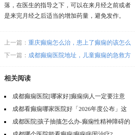
落，在医生的指导之下，可以在来月经之前或者
是来完月经之后适当的增加药量，避免发作。
上一篇：
重庆癫痫怎么治，患上了癫痫的该怎么
进行护理呢?
下一篇：
成都癫痫医院地址，儿童癫痫的急救方
法?
相关阅读
成都癫痫医院[哪家好]癫痫病人一定要注意
哪些护理问题?
成都看癫痫哪家医院好「2026年度公布」这
些常见的食物能帮助癫痫治疗!
成都医院|孩子抽搐怎么办-癫痫性精神障碍的
护理措施有哪些?
成都哪个医院能看癫痫|癫痫病因治疗?