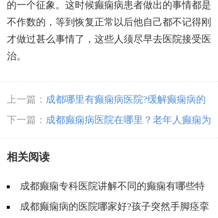
的一个征象。这时候癫痫病患者做出的事情都是
不作数的，等到恢复正常以后他自己都不记得刚
才做过甚么事情了，这些人须尽早去医院接受医
治。
上一篇：
成都哪里有癫痫病医院?缓解癫痫病的
有效护理
下一篇：
成都癫痫病医院在哪里？老年人癫痫为
何难以诊断？
相关阅读
成都癫痫专科医院讲解不同的癫痫有哪些特
点?
成都癫痫病的医院哪家好?孩子突然手脚痉挛