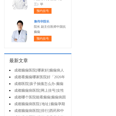
三）毕
预约挂号
詹伟华院长
院长 副主任医师中国抗
癫痫
预约挂号
最新文章
成都癫痫医院[哪家好]癫痫病人
一定要注意哪些护理问题?
成都看癫痫哪家医院好「2026年
度公布」这些常见的食物能帮助癫
成都医院|孩子抽搐怎么办-癫痫
痫治疗!
性精神障碍的护理措施有哪些?
成都癫痫病医院[网上挂号]女性
癫痫治疗方法有哪些?
成都哪个医院能看癫痫|癫痫病因
治疗?
成都癫痫病医院{地址}癫痫孕期
要留意什么?
成都癫痫病医院[排行]西药和中