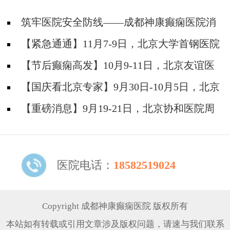
筑牢医院安全防线——成都神康癫痫医院消
防安全培训纪实
【紧急通通】11月7-9日，北京大学首钢医院
神经内科胡颖教授亲临成都会诊，破解癫痫疑难
【节后癫痫高发】10月9-11日，北京友谊医
院陈葵博士免费会诊+治疗援助，破解癫痫难
【国庆看北京专家】9月30日-10月5日，北京
题！
天坛&首钢医院两大专家蓉城亲诊+癫痫大额救
【重磅消息】9月19-21日，北京协和医院周
助，速约！
祥琴教授成都领衔会诊，共筑全年龄段抗癫防
线！
医院电话：
18582519024
Copyright 成都神康癫痫医院 版权所有
本站如有转载或引用文章涉及版权问题，请速与我们联系