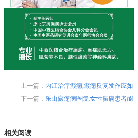
上一篇：
内江治疗癫痫,癫痫反复发作应如
何护理?
下一篇：
乐山癫痫病医院,女性癫痫患者能
够母乳喂养吗?
相关阅读