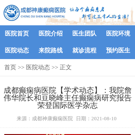
医院首页
医院介绍
医生团队
医院环境
医院动态
来院路线
就诊流程
预约医生
首页
>>
医院动态
>> 正文
成都癫痫病医院【学术动态】：我院詹
伟华院长和豆晓峰主任癫痫病研究报告
荣登国际医学杂志
来源：成都神康癫痫医院
日期：2021-08-10