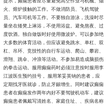
提示，癫痫患者应尽量避免高空作业与机械、烟
火、熔炉接触的工作。不做消防员、飞机驾驶
员、汽车司机等工作。不要独自游泳，洗澡时尽
量坐在矮凳上淋浴，不使用浴盆。避免熬夜、过
度饮酒。独自做饭时好使用微波炉。可以参加绝
大多数的体育活动，但应该避免跳水、单杠、双
杠、吊环、竞技性的自行车运动、爬山、攀岩、
滑翔、跳伞、冲浪等活动。不参加易造成脑损伤
的拳击运动。服用癫痫药时必须注意按时服用
李
江波医生预约挂号
。服用苯妥英钠的患者，应
定期找牙医就诊，防止牙龈增生。同时建议癫痫
患者在癫痫发作两年内好不要驾驶机动车，建议
癫痫患者佩戴写清姓名、家庭住址、、疾病名称