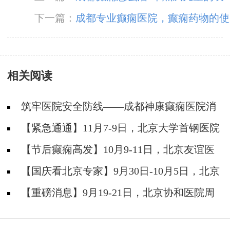
现症状?
下一篇：
成都专业癫痫医院，癫痫药物的使
用原则有哪些?
相关阅读
筑牢医院安全防线——成都神康癫痫医院消
防安全培训纪实
【紧急通通】11月7-9日，北京大学首钢医院
神经内科胡颖教授亲临成都会诊，破解癫痫疑难
【节后癫痫高发】10月9-11日，北京友谊医
院陈葵博士免费会诊+治疗援助，破解癫痫难
【国庆看北京专家】9月30日-10月5日，北京
题！
天坛&首钢医院两大专家蓉城亲诊+癫痫大额救
【重磅消息】9月19-21日，北京协和医院周
助，速约！
祥琴教授成都领衔会诊，共筑全年龄段抗癫防