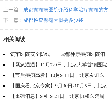
上一篇：
成都癫痫病医院介绍科学治疗癫痫的方
法
下一篇：
成都检查癫痫大概要多少钱
相关阅读
筑牢医院安全防线——成都神康癫痫医院消
防安全培训纪实
【紧急通通】11月7-9日，北京大学首钢医院
神经内科胡颖教授亲临成都会诊，破解癫痫疑难
【节后癫痫高发】10月9-11日，北京友谊医
院陈葵博士免费会诊+治疗援助，破解癫痫难
【国庆看北京专家】9月30日-10月5日，北京
题！
天坛&首钢医院两大专家蓉城亲诊+癫痫大额救
【重磅消息】9月19-21日，北京协和医院周
助，速约！
祥琴教授成都领衔会诊，共筑全年龄段抗癫防