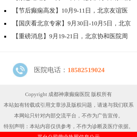
神经内科胡颖教授亲临成都会诊，破解癫痫疑难
【节后癫痫高发】10月9-11日，北京友谊医
院陈葵博士免费会诊+治疗援助，破解癫痫难
【国庆看北京专家】9月30日-10月5日，北京
题！
天坛&首钢医院两大专家蓉城亲诊+癫痫大额救
【重磅消息】9月19-21日，北京协和医院周
助，速约！
祥琴教授成都领衔会诊，共筑全年龄段抗癫防
线！
医院电话：
18582519024
Copyright 成都神康癫痫医院 版权所有
本站如有转载或引用文章涉及版权问题，请速与我们联系
本网站只针对内部交流平台，不作为广告宣传。
特别声明：本站内容仅供参考，不作为诊断及医疗依据。