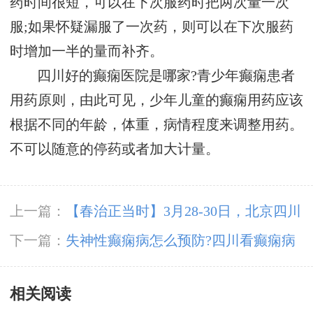
药时间很短，可以在下次服药时把两次量一次
服;如果怀疑漏服了一次药，则可以在下次服药
时增加一半的量而补齐。
四川好的癫痫医院是哪家?青少年癫痫患者
用药原则，由此可见，少年儿童的癫痫用药应该
根据不同的年龄，体重，病情程度来调整用药。
不可以随意的停药或者加大计量。
上一篇：
【春治正当时】‌3月28-30日，北京四川
专家免费会诊，助力癫痫患者抓住春季治疗黄金
下一篇：
失神性癫痫病怎么预防?四川看癫痫病
期
好医院回答!
相关阅读