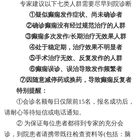
专家建议以下七类人群需要尽早到院诊断
①疑似癫痫发作症状、尚未确诊者
②确诊癫痫没有经过规范治疗的人群
③癫痫多次发作/长期治疗无效果人群
④处于稳定期，治疗效果不明显者
⑤手术治疗无效、反复发作的人群
⑥癫痫误诊、误治导致发作频繁者
⑦因随意减停药或换药，导致癫痫反复者
特别提醒：
①会诊名额每日仅限前15名，报名成功后，
请耐心等待短信或电话通知。
② 为保证每位患者都得到专家的充分会
诊，到院患者请携带既往检查资料等(包括：脑