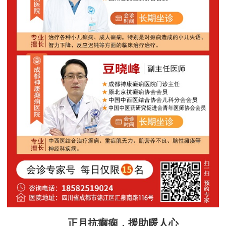
正月抗癫痫，援助暖人心