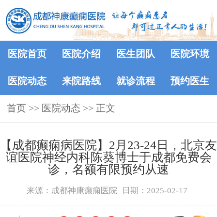
医院首页
医院介绍
医生团队
医院环境
医院动态
来院路线
就诊流程
预约医生
首页
>>
医院动态
>> 正文
【成都癫痫病医院】2月23-24日，北京友
谊医院神经内科陈葵博士于成都免费会
诊，名额有限预约从速
来源：成都神康癫痫医院
日期：2025-02-17