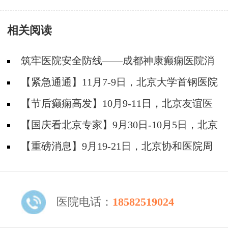
的常识有哪些?
相关阅读
筑牢医院安全防线——成都神康癫痫医院消
防安全培训纪实
【紧急通通】11月7-9日，北京大学首钢医院
神经内科胡颖教授亲临成都会诊，破解癫痫疑难
【节后癫痫高发】10月9-11日，北京友谊医
院陈葵博士免费会诊+治疗援助，破解癫痫难
【国庆看北京专家】9月30日-10月5日，北京
题！
天坛&首钢医院两大专家蓉城亲诊+癫痫大额救
【重磅消息】9月19-21日，北京协和医院周
助，速约！
祥琴教授成都领衔会诊，共筑全年龄段抗癫防
线！
医院电话：
18582519024