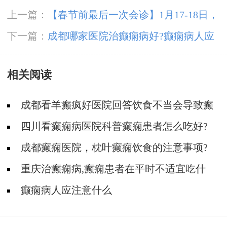
上一篇：
【春节前最后一次会诊】1月17-18日，
北京三甲神经内科专家亲临会诊，助力癫痫患者
下一篇：
成都哪家医院治癫痫病好?癫痫病人应
健康过个好年
该如何用药?
相关阅读
成都看羊癫疯好医院回答饮食不当会导致癫
痫发作吗?
四川看癫痫病医院科普癫痫患者怎么吃好?
成都癫痫医院，枕叶癫痫饮食的注意事项?
重庆治癫痫病,癫痫患者在平时不适宜吃什
么?
癫痫病人应注意什么