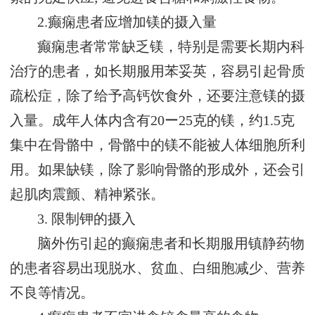
2.癫痫患者应增加镁的摄入量
癫痫患者常常缺乏镁，特别是需要长期内科
治疗的患者，如长期服用苯妥英，容易引起骨质
疏松症，除了给予高钙饮食外，还要注意镁的摄
入量。成年人体内含有20ー25克的镁，约1.5克
集中在骨骼中，骨骼中的镁不能被人体细胞所利
用。如果缺镁，除了影响骨骼的形成外，还会引
起肌肉震颤、精神紧张。
3. 限制钾的摄入
脑外伤引起的癫痫患者和长期服用镇静药物
的患者容易出现脱水、贫血、白细胞减少、营养
不良等情况。