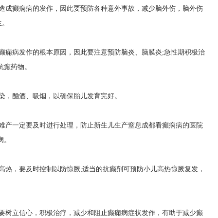
会造成癫痫病的发作，因此要预防各种意外事故，减少脑外伤，脑外伤
生。
癫痫病发作的根本原因，因此要注意预防脑炎、脑膜炎;急性期积极治
抗癫药物。
感染，酗酒、吸烟，以确保胎儿发育完好。
的难产一定要及时进行处理，防止新生儿生产窒息
成都看癫痫病的医院
病。
高热，要及时控制以防惊厥;适当的抗癫剂可预防小儿高热惊厥复发，
定要树立信心，积极治疗，减少和阻止癫痫病症状发作，有助于减少癫