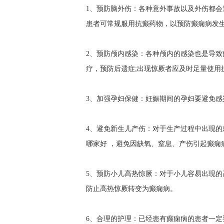
1、预防脑外伤：各种意外事故以及外伤都
患者可常规服用抗癫药物，以预防癫痫病发
2、预防颅内感染：各种颅内的感染也是导致
疗，预防后遗症;出现惊厥者应及时足量使用
3、加强孕妇保健：妊娠期间的孕妇要避免
4、避免新生儿产伤：对于生产过程中出现
哪家好
，避免因缺氧、窒息、产伤引起癫痫
5、预防小儿高热惊厥：对于小儿容易出现的
防止高热惊厥转变为癫痫病。
6、合理的护理：已经患有癫痫病的患者一