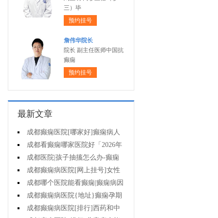
三）毕
预约挂号
詹伟华院长
院长 副主任医师中国抗
癫痫
预约挂号
最新文章
成都癫痫医院[哪家好]癫痫病人
一定要注意哪些护理问题?
成都看癫痫哪家医院好「2026年
度公布」这些常见的食物能帮助癫
成都医院|孩子抽搐怎么办-癫痫
痫治疗!
性精神障碍的护理措施有哪些?
成都癫痫病医院[网上挂号]女性
癫痫治疗方法有哪些?
成都哪个医院能看癫痫|癫痫病因
治疗?
成都癫痫病医院{地址}癫痫孕期
要留意什么?
成都癫痫病医院[排行]西药和中