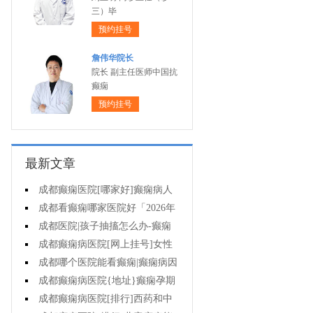
三）毕
预约挂号
詹伟华院长
院长 副主任医师中国抗
癫痫
预约挂号
最新文章
成都癫痫医院[哪家好]癫痫病人
一定要注意哪些护理问题?
成都看癫痫哪家医院好「2026年
度公布」这些常见的食物能帮助癫
成都医院|孩子抽搐怎么办-癫痫
痫治疗!
性精神障碍的护理措施有哪些?
成都癫痫病医院[网上挂号]女性
癫痫治疗方法有哪些?
成都哪个医院能看癫痫|癫痫病因
治疗?
成都癫痫病医院{地址}癫痫孕期
要留意什么?
成都癫痫病医院[排行]西药和中