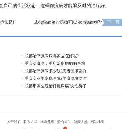
意自己的生活状态，这样癫痫病才能够及时的治疗好。
期症状是什
成都癫痫治疗?药物可以治好癫痫病吗?
下一页
成都治疗癫痫病哪家医院好呢?
重庆治癫痫，重庆治癫痫病的医院
成都治疗癫痫多少钱?患者应该选择
重庆专业羊癫疯医院?羊癫疯发病时
成都那家医院治好癫痫病?女性得了
关于我们
-
联系方式
-
就诊流程
-
预约医生
-
健康讲堂
-
网站地图