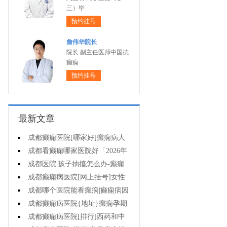
三）毕
预约挂号
詹伟华院长
院长 副主任医师中国抗
癫痫
预约挂号
最新文章
成都癫痫医院[哪家好]癫痫病人
一定要注意哪些护理问题?
成都看癫痫哪家医院好「2026年
度公布」这些常见的食物能帮助癫
成都医院|孩子抽搐怎么办-癫痫
痫治疗!
性精神障碍的护理措施有哪些?
成都癫痫病医院[网上挂号]女性
癫痫治疗方法有哪些?
成都哪个医院能看癫痫|癫痫病因
治疗?
成都癫痫病医院{地址}癫痫孕期
要留意什么?
成都癫痫病医院[排行]西药和中