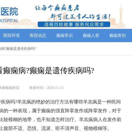
医院环境
医院动态
癫痫常识
癫痫人群
癫痫类别
痫病?癫痫是遗传疾病吗?
看癫痫病?癫痫是遗传疾病吗?
神康癫痫医院
更新时间：2020-11-13
传疾病吗?羊羔疯的绝妙的治疗方法有哪些羊羔疯是一种民间
病的一种表现，属于癫痫的强直阵挛发作或阵挛发作，对于
比较模糊的地带，也不知道怎样治疗。羊羔疯病人在发作前
上腹部不适、恐惧、流涎、听不清声音、视物模糊等。