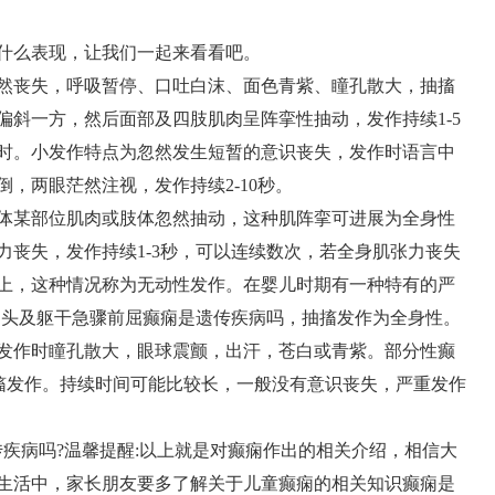
什么表现，让我们一起来看看吧。
然丧失，呼吸暂停、口吐白沫、面色青紫、瞳孔散大，抽搐
偏斜一方，然后面部及四肢肌肉呈阵挛性抽动，发作持续1-5
时。小发作特点为忽然发生短暂的意识丧失，发作时语言中
，两眼茫然注视，发作持续2-10秒。
体某部位肌肉或肢体忽然抽动，这种肌阵挛可进展为全身性
力丧失，发作持续1-3秒，可以连续数次，若全身肌张力丧失
上，这种情况称为无动性发作。在婴儿时期有一种特有的严
病，头及躯干急骤前屈癫痫是遗传疾病吗，抽搐发作为全身性。
发作时瞳孔散大，眼球震颤，出汗，苍白或青紫。部分性癫
抽搐发作。持续时间可能比较长，一般没有意识丧失，严重发作
传疾病吗?温馨提醒:以上就是对癫痫作出的相关介绍，相信大
生活中，家长朋友要多了解关于儿童癫痫的相关知识癫痫是