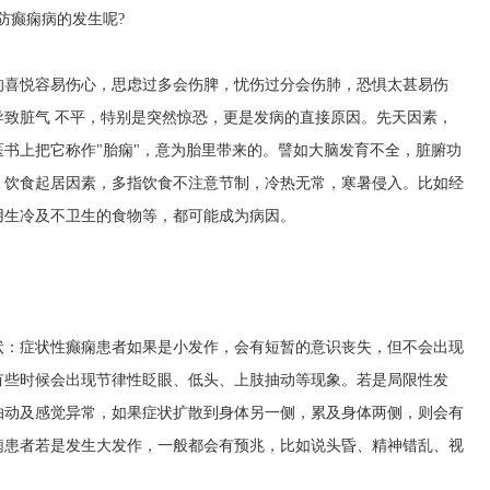
防癫痫病的发生呢?
的喜悦容易伤心，思虑过多会伤脾，忧伤过分会伤肺，恐惧太甚易伤
致脏气 不平，特别是突然惊恐，更是发病的直接原因。先天因素，
书上把它称作"胎痫"，意为胎里带来的。譬如大脑发育不全，脏腑功
。饮食起居因素，多指饮食不注意节制，冷热无常，寒暑侵入。比如经
用生冷及不卫生的食物等，都可能成为病因。
状：症状性癫痫患者如果是小发作，会有短暂的意识丧失，但不会出现
有些时候会出现节律性眨眼、低头、上肢抽动等现象。若是局限性发
抽动及感觉异常，如果症状扩散到身体另一侧，累及身体两侧，则会有
痫患者若是发生大发作，一般都会有预兆，比如说头昏、精神错乱、视