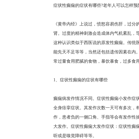
症状性癫痫的症状有哪些?老年人可以怎样预
《黄帝内经》上说过，愤怒容易伤肝，过分
肾。过度的精神刺激会造成体内气机紊乱，导
这种认识类似于西医说的原发性癫痫。传统医
能先天不足等等，当然还包括遗传因素在内
常过量食用肥腻的食物，暴饮暴食，过多食
1、症状性癫痫的症状有哪些
癫痫病发作情况不同。症状性癫痫小发作症
全身痉挛症状。其发作次数一天可有多次，
作，患者负的一侧口角、手指等会有发作性
大发作。症状性癫痫大发作症状：症状性癫
听或是嗅觉障碍等等。