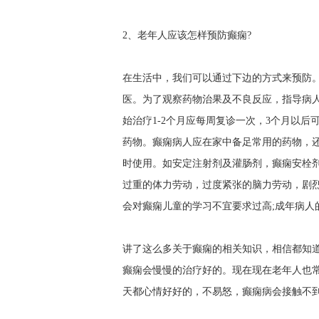
2、老年人应该怎样预防癫痫?
在生活中，我们可以通过下边的方式来预防
医。为了观察药物治果及不良反应，指导病
始治疗1-2个月应每周复诊一次，3个月以
药物。癫痫病人应在家中备足常用的药物，
时使用。如安定注射剂及灌肠剂，癫痫安栓
过重的体力劳动，过度紧张的脑力劳动，剧
会对癫痫儿童的学习不宜要求过高;成年病人
讲了这么多关于癫痫的相关知识，相信都知
癫痫会慢慢的治疗好的。现在现在老年人也
天都心情好好的，不易怒，癫痫病会接触不