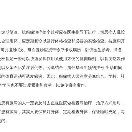
。定期复诊。抗癫痫治疗整个过程应在医生指导下进行，切忌病人乱投
人合理用药，应定期复诊以进行体格检查和必要的实验检查。抗癫痫开
后可每月复诊1次。每次复诊应携带诊疗卡或病历，以供医生参考。常备
还应备足一些可以快速发挥作用又使用方便的抗癫痫剂，以备突然发作
剂以及苯巴比妥注射剂等。劳逸结合。
詹伟华医生预约挂号-出诊时间
烈的体育运动可诱发癫痫。因此，癫痫病人须注意劳逸结合。学校、社
的学习也不要过度紧张和疲劳，以免使癫痫发作。
道患有癫痫的人一定要及时去正规医院做检查病治疗，治疗方式用对，
常患有癫痫，其实只要保护好身体，定期检查身体，保证睡眠充足，每
到的。