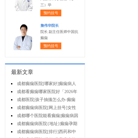
三）毕
预约挂号
詹伟华院长
院长 副主任医师中国抗
癫痫
预约挂号
最新文章
成都癫痫医院[哪家好]癫痫病人
一定要注意哪些护理问题?
成都看癫痫哪家医院好「2026年
度公布」这些常见的食物能帮助癫
成都医院|孩子抽搐怎么办-癫痫
痫治疗!
性精神障碍的护理措施有哪些?
成都癫痫病医院[网上挂号]女性
癫痫治疗方法有哪些?
成都哪个医院能看癫痫|癫痫病因
治疗?
成都癫痫病医院{地址}癫痫孕期
要留意什么?
成都癫痫病医院[排行]西药和中