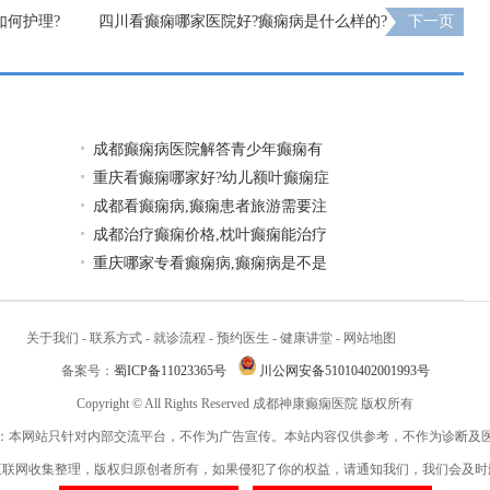
如何护理?
四川看癫痫哪家医院好?癫痫病是什么样的?
下一页
成都癫痫病医院解答青少年癫痫有
重庆看癫痫哪家好?幼儿额叶癫痫症
成都看癫痫病,癫痫患者旅游需要注
成都治疗癫痫价格,枕叶癫痫能治疗
重庆哪家专看癫痫病,癫痫病是不是
关于我们
-
联系方式
-
就诊流程
-
预约医生
-
健康讲堂
-
网站地图
备案号：
蜀ICP备11023365号
川公网安备51010402001993号
Copyright © All Rights Reserved 成都神康癫痫医院 版权所有
：本网站只针对内部交流平台，不作为广告宣传。本站内容仅供参考，不作为诊断及
互联网收集整理，版权归原创者所有，如果侵犯了你的权益，请通知我们，我们会及时