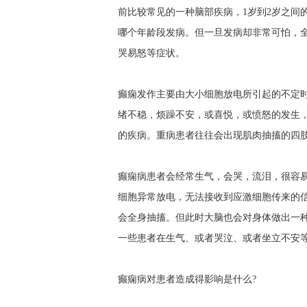
前比较常见的一种脑部疾病，1岁到2岁之间
哪个年龄段发病。但一旦发病却非常可怕，
哭易怒等症状。
癫痫发作主要由大小细胞放电所引起的不定
绪不稳，烦躁不安，或喜悦，或愤怒的发生
的疾病。重病患者往往会出现肌肉抽搐的四
癫痫病患者会经常生气，会哭，流泪，很容
细胞异常放电，无法接收到应激细胞传来的
会全身抽搐。但此时大脑也会对身体做出一
一些患者在生气、或者哭泣、或者坐立不安
癫痫病对患者造成得影响是什么?