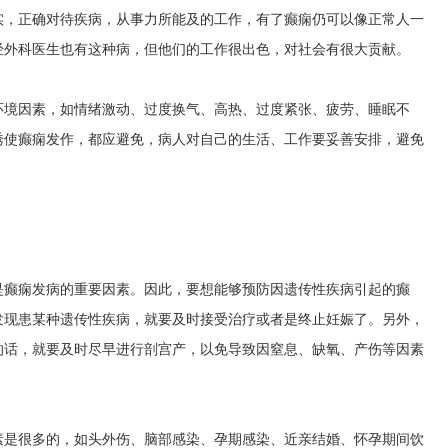
实，正确对待疾病，从事力所能及的工作，有了癫痫仍可以像正常人一
经外科医生也有这种病，但他们的工作很出色，对社会有很大贡献。
环境因素，如情绪激动、过度换气、高热、过度紧张、疲劳、睡眠不
诱使癫痫发作，都应避免，病人对自己的生活、工作要妥善安排，避免
是癫痫发病的重要因素。因此，要想能够预防因遗传性疾病引起的癫
发现患某种遗传性疾病，就要及时接受治疗或者是终止妊娠了。另外，
的话，就要及时尽早进行剖宫产，以免导致因窒息、缺氧、产伤等因素
素是很多的，如头外伤、脑部感染、孕期感染、近亲结婚、怀孕期间饮