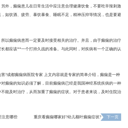
。另外，癫痫患儿在日常生活中应注意合理健康饮食，不要吃辛辣刺激
且，如饮酒、疲劳、暴饮暴食、睡眠不足，精神压抑等情况，也是要避
，所以癫痫病患而一定要及时接受相关的治疗。并且，由于癫痫的治疗
长都应该**一个打持久战的准备。与此同时，对疾病有一个正确的认
害?
成都癫痫病医院专家
上文内容就是专家的简单介绍，癫痫是一种
中对癫痫的知识必须了解，目前癫痫病已经是我国神经系统疾病的一种
中不能及时治疗，从而加重了癫痫的症状。对于患者来说，及时住院治
要注意哪些
重庆看癫痫哪家好?幼儿额叶癫痫症状?
下一页