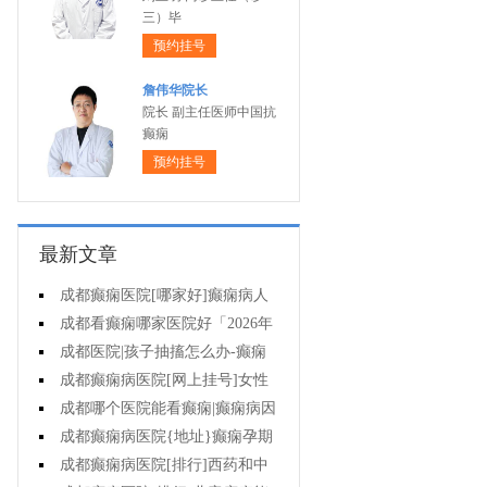
三）毕
预约挂号
詹伟华院长
院长 副主任医师中国抗
癫痫
预约挂号
最新文章
成都癫痫医院[哪家好]癫痫病人
一定要注意哪些护理问题?
成都看癫痫哪家医院好「2026年
度公布」这些常见的食物能帮助癫
成都医院|孩子抽搐怎么办-癫痫
痫治疗!
性精神障碍的护理措施有哪些?
成都癫痫病医院[网上挂号]女性
癫痫治疗方法有哪些?
成都哪个医院能看癫痫|癫痫病因
治疗?
成都癫痫病医院{地址}癫痫孕期
要留意什么?
成都癫痫病医院[排行]西药和中