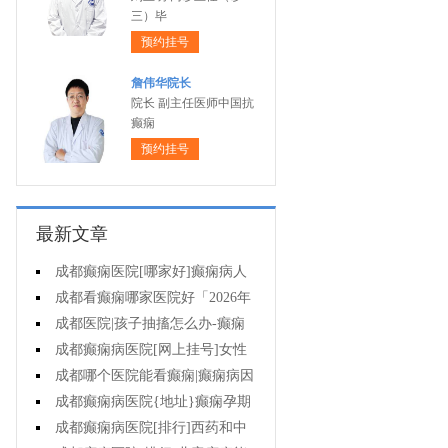
三）毕
预约挂号
詹伟华院长
院长 副主任医师中国抗
癫痫
预约挂号
最新文章
成都癫痫医院[哪家好]癫痫病人
一定要注意哪些护理问题?
成都看癫痫哪家医院好「2026年
度公布」这些常见的食物能帮助癫
成都医院|孩子抽搐怎么办-癫痫
痫治疗!
性精神障碍的护理措施有哪些?
成都癫痫病医院[网上挂号]女性
癫痫治疗方法有哪些?
成都哪个医院能看癫痫|癫痫病因
治疗?
成都癫痫病医院{地址}癫痫孕期
要留意什么?
成都癫痫病医院[排行]西药和中