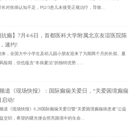
由于家长对疾病认知不足，约2/3患儿未接受正规治疗，导致...
期抗癫】7月4-6日，首都医科大学附属北京友谊医院陈
，速约!
到来，全国大中小学生及幼儿园小朋友迎来了为期两个月的长假。夏
险期，但也蕴含“冬病夏治”的独特优势，...
频道《现场快报》：国际癫痫关爱日，“关爱困境癫痫
启动!
频道《现场快报》6.28国际癫痫关爱日暨“关爱困境癫痫病患者”公益
益交织，希望的曙光便会照亮困境中的生命...