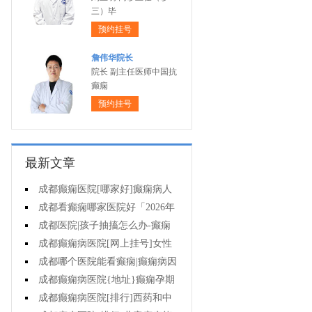
三）毕
预约挂号
詹伟华院长
院长 副主任医师中国抗
癫痫
预约挂号
最新文章
成都癫痫医院[哪家好]癫痫病人
一定要注意哪些护理问题?
成都看癫痫哪家医院好「2026年
度公布」这些常见的食物能帮助癫
成都医院|孩子抽搐怎么办-癫痫
痫治疗!
性精神障碍的护理措施有哪些?
成都癫痫病医院[网上挂号]女性
癫痫治疗方法有哪些?
成都哪个医院能看癫痫|癫痫病因
治疗?
成都癫痫病医院{地址}癫痫孕期
要留意什么?
成都癫痫病医院[排行]西药和中