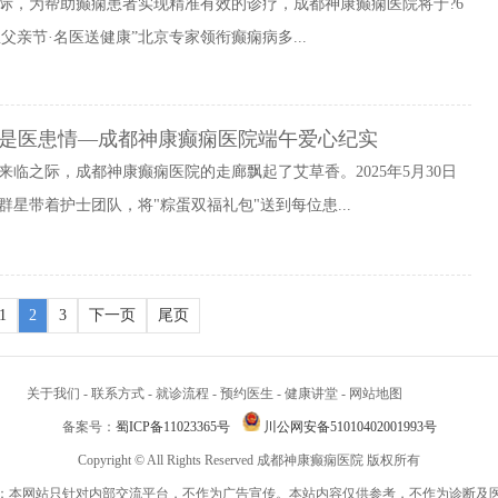
际，为帮助癫痫患者实现精准有效的诊疗，成都神康癫痫医院将于?6
感恩父亲节·名医送健康”北京专家领衔癫痫病多...
是医患情—成都神康癫痫医院端午爱心纪实
来临之际，成都神康癫痫医院的走廊飘起了艾草香。2025年5月30日
星带着护士团队，将"粽蛋双福礼包"送到每位患...
1
2
3
下一页
尾页
关于我们
-
联系方式
-
就诊流程
-
预约医生
-
健康讲堂
-
网站地图
备案号：
蜀ICP备11023365号
川公网安备51010402001993号
Copyright © All Rights Reserved 成都神康癫痫医院 版权所有
：本网站只针对内部交流平台，不作为广告宣传。本站内容仅供参考，不作为诊断及