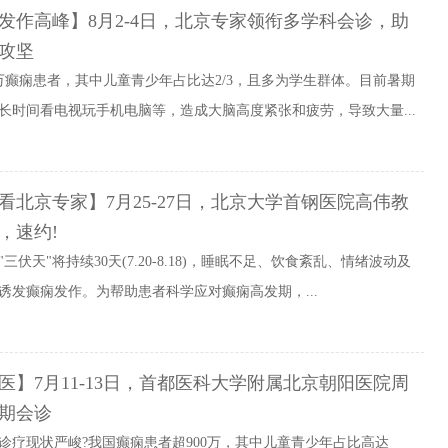
发作高峰】8月2-4日，北京专家领衔多学科会诊，助
攻坚
0万癫痫患者，其中儿童青少年占比达2/3，且多为学生群体。目前暑期
长时间看电视玩手机电脑等，造成大脑高度紧张和疲劳，导致大量...
看北京专家】7月25-27日，北京大学首钢医院高伟教
速约!‌
三伏天"将持续30天(7.20-8.18)，睡眠不足、饮食紊乱、情绪波动及
诱发癫痫发作。为帮助患者科学应对癫痫高发期，...
医】7月11-13日，首都医科大学附属北京朝阳医院周
期会诊‌
诊疗现状严峻?我国癫痫患者超900万，其中儿童青少年占比高达