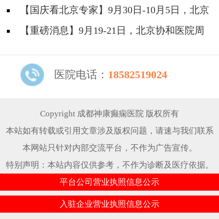
院陈葵博士免费会诊+治疗援助，破解癫痫难
【国庆看北京专家】9月30日-10月5日，北京
题！
天坛&首钢医院两大专家蓉城亲诊+癫痫大额救
【重磅消息】9月19-21日，北京协和医院周
助，速约！
祥琴教授成都领衔会诊，共筑全年龄段抗癫防
线！
医院电话：
18582519024
Copyright 成都神康癫痫医院 版权所有
本站如有转载或引用文章涉及版权问题，请速与我们联系
本网站只针对内部交流平台，不作为广告宣传。
特别声明：本站内容仅供参考，不作为诊断及医疗依据。
平台公司营业执照信息公示
入驻企业营业执照信息公示