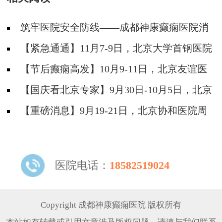
筑牢医院安全防线——成都神康癫痫医院消
防安全培训纪实
【紧急通通】11月7-9日，北京大学首钢医院
神经内科胡颖教授亲临成都会诊，破解癫痫疑难
【节后癫痫高发】10月9-11日，北京友谊医
院陈葵博士免费会诊+治疗援助，破解癫痫难
【国庆看北京专家】9月30日-10月5日，北京
题！
天坛&首钢医院两大专家蓉城亲诊+癫痫大额救
【重磅消息】9月19-21日，北京协和医院周
助，速约！
祥琴教授成都领衔会诊，共筑全年龄段抗癫防
线！
医院电话：
18582519024
Copyright 成都神康癫痫医院 版权所有