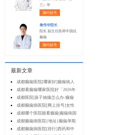
三）毕
预约挂号
詹伟华院长
院长 副主任医师中国抗
癫痫
预约挂号
最新文章
成都癫痫医院[哪家好]癫痫病人
一定要注意哪些护理问题?
成都看癫痫哪家医院好「2026年
度公布」这些常见的食物能帮助癫
成都医院|孩子抽搐怎么办-癫痫
痫治疗!
性精神障碍的护理措施有哪些?
成都癫痫病医院[网上挂号]女性
癫痫治疗方法有哪些?
成都哪个医院能看癫痫|癫痫病因
治疗?
成都癫痫病医院{地址}癫痫孕期
要留意什么?
成都癫痫病医院[排行]西药和中