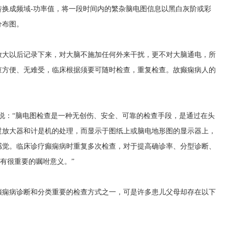
转换成频域-功率值，将一段时间内的繁杂脑电图信息以黑白灰阶或彩
分布图。
放大以后记录下来，对大脑不施加任何外来干扰，更不对大脑通电，所
查方便、无难受，临床根据须要可随时检查，重复检查。故癫痫病人的
说：“脑电图检查是一种无创伤、安全、可靠的检查手段，是通过在头
过放大器和计是机的处理，而显示于图纸上或脑电地形图的显示器上，
感觉。临床诊疗癫痫病时重复多次检查，对于提高确诊率、分型诊断、
均有很重要的嘱咐意义。”
癫痫病诊断和分类重要的检查方式之一，可是许多患儿父母却存在以下