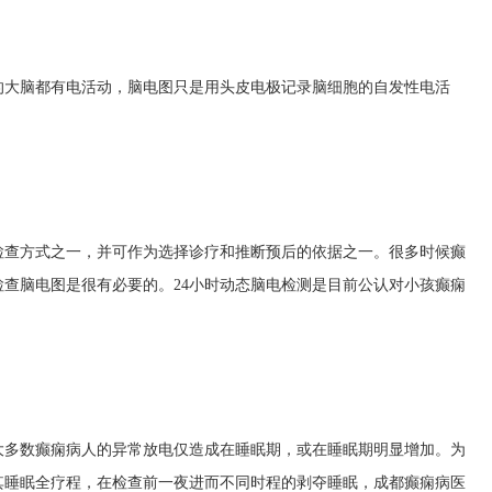
的大脑都有电活动，脑电图只是用头皮电极记录脑细胞的自发性电活
检查方式之一，并可作为选择诊疗和推断预后的依据之一。很多时候癫
查脑电图是很有必要的。24小时动态脑电检测是目前公认对小孩癫痫
。
大多数癫痫病人的异常放电仅造成在睡眠期，或在睡眠期明显增加。为
其睡眠全疗程，在检查前一夜进而不同时程的剥夺睡眠，
成都癫痫病医