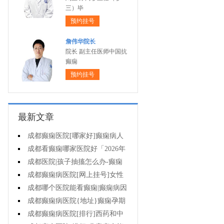
三）毕
预约挂号
詹伟华院长
院长 副主任医师中国抗
癫痫
预约挂号
最新文章
成都癫痫医院[哪家好]癫痫病人
一定要注意哪些护理问题?
成都看癫痫哪家医院好「2026年
度公布」这些常见的食物能帮助癫
成都医院|孩子抽搐怎么办-癫痫
痫治疗!
性精神障碍的护理措施有哪些?
成都癫痫病医院[网上挂号]女性
癫痫治疗方法有哪些?
成都哪个医院能看癫痫|癫痫病因
治疗?
成都癫痫病医院{地址}癫痫孕期
要留意什么?
成都癫痫病医院[排行]西药和中