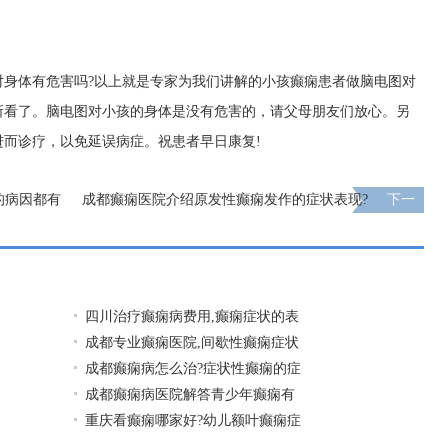
。
对身体有危害吗?以上就是专家为我们讲解的小孩癫痫患者做脑电图对
所看了。脑电图对小孩的身体是没有危害的，请父母朋友们放心。另
而诊疗，以免延误病症。祝患者早日康复!
的病因都有
成都癫痫医院介绍原发性癫痫发作的症状表现?
下一
页
四川治疗癫痫病费用,癫痫症状的表
成都专业癫痫医院,间歇性癫痫症状
成都癫痫病怎么治?症状性癫痫的症
成都癫痫病医院解答青少年癫痫有
重庆看癫痫哪家好?幼儿额叶癫痫症