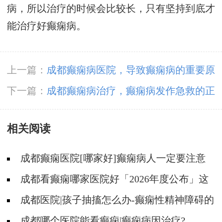
病，所以治疗的时候会比较长，只有坚持到底才
能治疗好癫痫病。
上一篇：
成都癫痫病医院，导致癫痫病的重要原
因有哪些?
下一篇：
成都癫痫病治疗，癫痫病发作急救的正
确方法?
相关阅读
成都癫痫医院[哪家好]癫痫病人一定要注意
哪些护理问题?
成都看癫痫哪家医院好「2026年度公布」这
些常见的食物能帮助癫痫治疗!
成都医院|孩子抽搐怎么办-癫痫性精神障碍的
护理措施有哪些?
成都哪个医院能看癫痫|癫痫病因治疗?