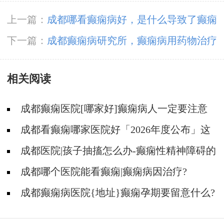
上一篇：
成都哪看癫痫病好，是什么导致了癫痫
病的难治性呢?
下一篇：
成都癫痫病研究所，癫痫病用药物治疗
好不好?
相关阅读
成都癫痫医院[哪家好]癫痫病人一定要注意
哪些护理问题?
成都看癫痫哪家医院好「2026年度公布」这
些常见的食物能帮助癫痫治疗!
成都医院|孩子抽搐怎么办-癫痫性精神障碍的
护理措施有哪些?
成都哪个医院能看癫痫|癫痫病因治疗?
成都癫痫病医院{地址}癫痫孕期要留意什么?