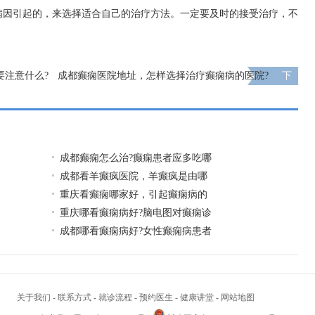
病因引起的，来选择适合自己的治疗方法。一定要及时的接受治疗，不
要注意什么?
成都癫痫医院地址，怎样选择治疗癫痫病的医院?
下
一页
成都癫痫怎么治?癫痫患者应多吃哪
成都看羊癫疯医院，羊癫疯是由哪
重庆看癫痫哪家好，引起癫痫病的
重庆哪看癫痫病好?脑电图对癫痫诊
成都哪看癫痫病好?女性癫痫病患者
关于我们
-
联系方式
-
就诊流程
-
预约医生
-
健康讲堂
-
网站地图