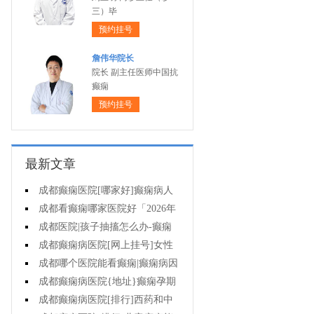
三）毕
预约挂号
詹伟华院长
院长 副主任医师中国抗
癫痫
预约挂号
最新文章
成都癫痫医院[哪家好]癫痫病人
一定要注意哪些护理问题?
成都看癫痫哪家医院好「2026年
度公布」这些常见的食物能帮助癫
成都医院|孩子抽搐怎么办-癫痫
痫治疗!
性精神障碍的护理措施有哪些?
成都癫痫病医院[网上挂号]女性
癫痫治疗方法有哪些?
成都哪个医院能看癫痫|癫痫病因
治疗?
成都癫痫病医院{地址}癫痫孕期
要留意什么?
成都癫痫病医院[排行]西药和中