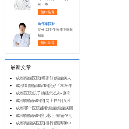
三）毕
预约挂号
詹伟华院长
院长 副主任医师中国抗
癫痫
预约挂号
最新文章
成都癫痫医院[哪家好]癫痫病人
一定要注意哪些护理问题?
成都看癫痫哪家医院好「2026年
度公布」这些常见的食物能帮助癫
成都医院|孩子抽搐怎么办-癫痫
痫治疗!
性精神障碍的护理措施有哪些?
成都癫痫病医院[网上挂号]女性
癫痫治疗方法有哪些?
成都哪个医院能看癫痫|癫痫病因
治疗?
成都癫痫病医院{地址}癫痫孕期
要留意什么?
成都癫痫病医院[排行]西药和中