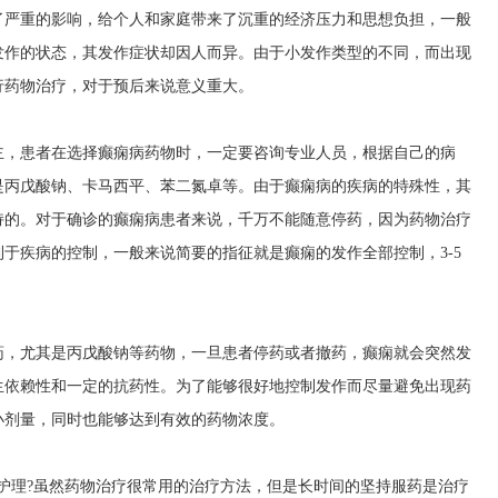
了严重的影响，给个人和家庭带来了沉重的经济压力和思想负担，一般
发作的状态，其发作症状却因人而异。由于小发作类型的不同，而出现
行药物治疗，对于预后来说意义重大。
主，患者在选择癫痫病药物时，一定要咨询专业人员，根据自己的病
是丙戊酸钠、卡马西平、苯二氮卓等。由于癫痫病的疾病的特殊性，其
持的。对于确诊的癫痫病患者来说，千万不能随意停药，因为药物治疗
于疾病的控制，一般来说简要的指征就是癫痫的发作全部控制，3-5
药，尤其是丙戊酸钠等药物，一旦患者停药或者撤药，癫痫就会突然发
生依赖性和一定的抗药性。为了能够很好地控制发作而尽量避免出现药
小剂量，同时也能够达到有效的药物浓度。
护理?虽然药物治疗很常用的治疗方法，但是长时间的坚持服药是治疗