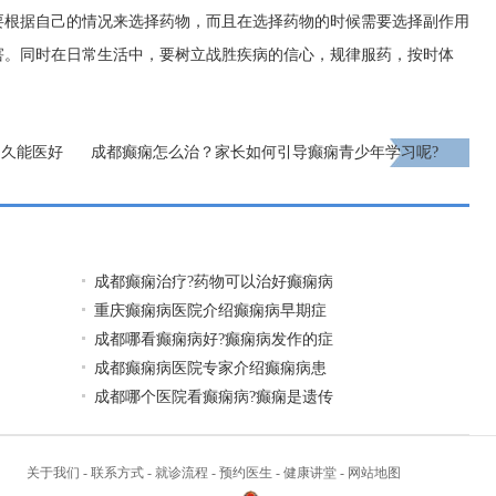
要根据自己的情况来选择药物，而且在选择药物的时候需要选择副作用
害。同时在日常生活中，要树立战胜疾病的信心，规律服药，按时体
多久能医好
成都癫痫怎么治？家长如何引导癫痫青少年学习呢?
下一页
成都癫痫治疗?药物可以治好癫痫病
重庆癫痫病医院介绍癫痫病早期症
成都哪看癫痫病好?癫痫病发作的症
成都癫痫病医院专家介绍癫痫病患
成都哪个医院看癫痫病?癫痫是遗传
关于我们
-
联系方式
-
就诊流程
-
预约医生
-
健康讲堂
-
网站地图