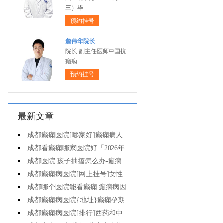
三）毕
预约挂号
詹伟华院长
院长 副主任医师中国抗
癫痫
预约挂号
最新文章
成都癫痫医院[哪家好]癫痫病人
一定要注意哪些护理问题?
成都看癫痫哪家医院好「2026年
度公布」这些常见的食物能帮助癫
成都医院|孩子抽搐怎么办-癫痫
痫治疗!
性精神障碍的护理措施有哪些?
成都癫痫病医院[网上挂号]女性
癫痫治疗方法有哪些?
成都哪个医院能看癫痫|癫痫病因
治疗?
成都癫痫病医院{地址}癫痫孕期
要留意什么?
成都癫痫病医院[排行]西药和中