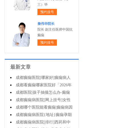
三）毕
预约挂号
詹伟华院长
院长 副主任医师中国抗
癫痫
预约挂号
最新文章
成都癫痫医院[哪家好]癫痫病人
一定要注意哪些护理问题?
成都看癫痫哪家医院好「2026年
度公布」这些常见的食物能帮助癫
成都医院|孩子抽搐怎么办-癫痫
痫治疗!
性精神障碍的护理措施有哪些?
成都癫痫病医院[网上挂号]女性
癫痫治疗方法有哪些?
成都哪个医院能看癫痫|癫痫病因
治疗?
成都癫痫病医院{地址}癫痫孕期
要留意什么?
成都癫痫病医院[排行]西药和中