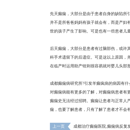
先天癫痫，大部分是由于患者自身的缺陷所
并不是所爸爸妈妈有孩子就会有，而是产妇
世的孩子产生了影响。可是也有一些患者儿
后天癫痫，大部分是患者有过脑部伤，或许
科手术遗留下的后遗症。可是这以上原因，
在临产时运用助产钳则很容易就对婴儿头部
成都癫痫病研究所?引发羊癫疯病的病因有什
对癫痫病能有更多的了解，对癫痫病患者有
癫痫史无法经过招聘。癫痫让患者与正常人
痫，也要了解患者，只有了解了患者才不会
上一页
成都治疗癫痫医院,癫痫病反复