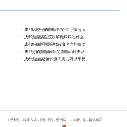
一页
成都比较好的癫痫医院?治疗癫痫病
成都癫痫病医院讲解癫痫病吃什么
成都癫痫医院那家好?癫痫病和抽动
成都好的癫痫病医院,癫痫治疗要从
成都癫痫病治疗?癫痫患儿可以享受
关于我们
-
联系方式
-
就诊流程
-
预约医生
-
健康讲堂
-
网站地图