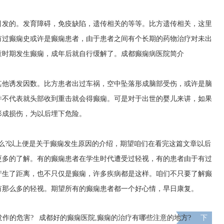
引发的。发育障碍，免疫缺陷，遗传相关的等等。比方遗传相关，这里
有过癫痫史或许是癫痫患者，由于患者之间有个长期的药物治疗对未出
童时期发生癫痫，成年后就自行缓解了。
成都癫痫病医院简介
其他诱发因数。比方患者出过车祸，空中坠落形成脑部受伤，或许是脑
并不代表就头部收到重击就会得癫痫。可是对于出世的婴儿来讲，如果
形成损伤，为以后埋下危险。
么?以上便是关于癫痫发生原因的介绍，期望咱们在看完这篇文章以后
更多的了解。有的癫痫患者在学生时代遭受过轻视，有的患者由于有过
产生了距离，也不只仅是癫痫，许多疾病都是这样。咱们不只要了解癫
有那么多的轻视。期望所有的癫痫患者都一个好心情，早日康复。
发作的危害?
成都好的癫痫医院,癫痫的治疗有哪些注意的地方?
下