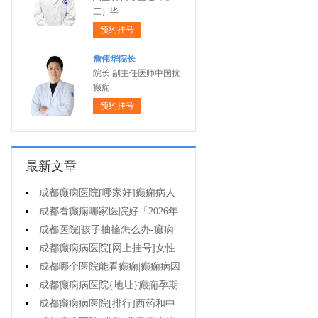
三）毕
预约挂号
詹伟华院长
院长 副主任医师中国抗
癫痫
预约挂号
最新文章
成都癫痫医院[哪家好]癫痫病人
一定要注意哪些护理问题?
成都看癫痫哪家医院好「2026年
度公布」这些常见的食物能帮助癫
成都医院|孩子抽搐怎么办-癫痫
痫治疗!
性精神障碍的护理措施有哪些?
成都癫痫病医院[网上挂号]女性
癫痫治疗方法有哪些?
成都哪个医院能看癫痫|癫痫病因
治疗?
成都癫痫病医院{地址}癫痫孕期
要留意什么?
成都癫痫病医院[排行]西药和中